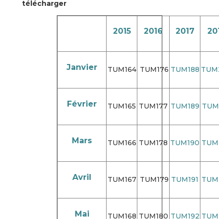
télécharger
2015
2016
2017
20
Janvier
TUM164
TUM176
TUM188
TUM
Février
TUM165
TUM177
TUM189
TUM
Mars
TUM166
TUM178
TUM190
TUM
Avril
TUM167
TUM179
TUM191
TUM
Mai
TUM168
TUM180
TUM192
TUM