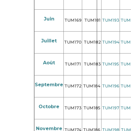
Juin
TUM169
TUM181
TUM193
TUM
Juillet
TUM170
TUM182
TUM194
TUM
Août
TUM171
TUM183
TUM195
TUM
Septembre
TUM172
TUM184
TUM196
TUM
Octobre
TUM173
TUM185
TUM197
TUM
Novembre
TUM174
TUM186
TUM198
TUM