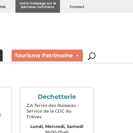
votre message sur le
ités
panneau lumineux
Contact
Tourisme Patrimoine
Dechetterie
Z.A Terres des Ruisseau –
Service de la CDC du
i
Trièves
h
Lundi, Mercredi, Samedi
9h00-11h45