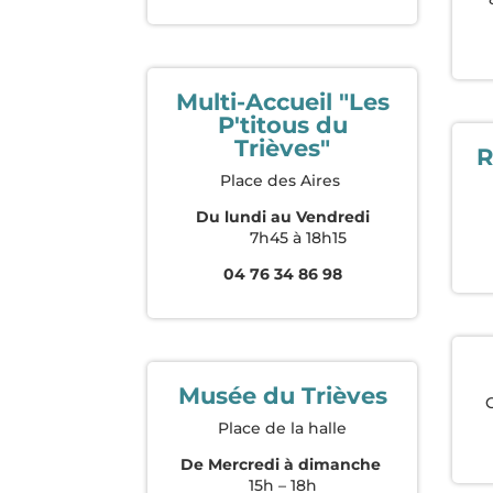
Multi-Accueil "Les
P'titous du
Trièves"
R
Place des Aires
Du lundi au Vendredi
7h45 à 18h15
04 76 34 86 98
Musée du Trièves
Place de la halle
De Mercredi à dimanche
15h – 18h