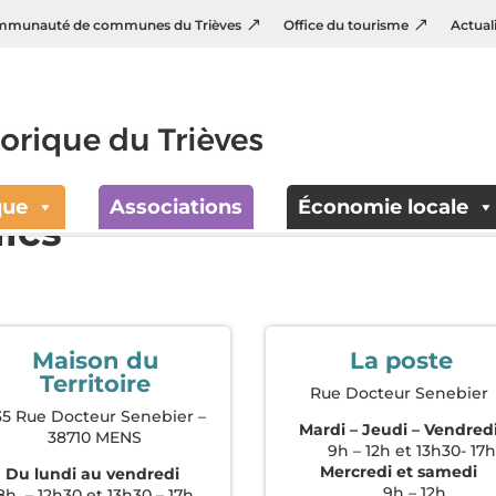
munauté de communes du Trièves
Office du tourisme
Actual
que
Associations
Économie locale
ics
Maison du
La poste
Territoire
Rue Docteur Senebier
35 Rue Docteur Senebier –
Mardi – Jeudi – Vendred
38710 MENS
9h – 12h et 13h30- 17
Mercredi et samedi
Du lundi au vendredi
9h – 12h
8h – 12h30 et 13h30 – 17h