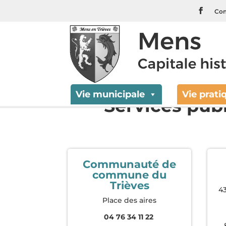
Com
Vie municipale
Vie prati
Services publ
Communauté de
commune du
Trièves
4
Place des aires
04 76 34 11 22