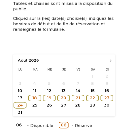
Tables et chaises sont mises à la disposition du
public.
Cliquez sur la (les) date(s) choisie(s), indiquez les
horaires de début et de fin de réservation et
renseignez le formulaire.
›
Août
2026
LU
MA
ME
JE
VE
SA
DI
1
2
3
4
5
6
7
8
9
10
11
12
13
14
15
16
·
·
·
·
·
·
17
18
19
20
21
22
23
·
24
25
26
27
28
29
30
31
06
06
-
Disponible
-
Réservé