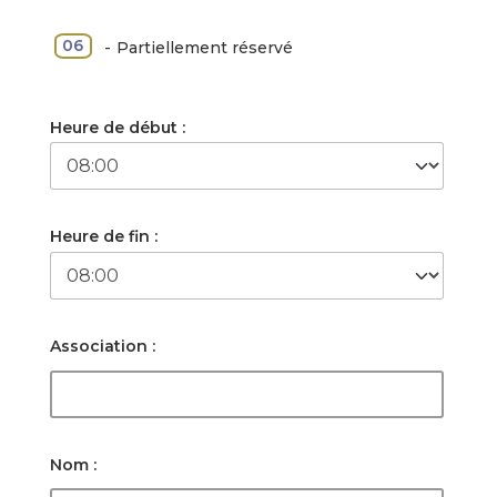
·
06
-
Partiellement réservé
Heure de début :
Heure de fin :
Association :
Nom :