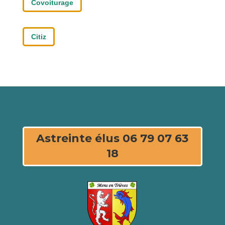
Covoiturage
Citiz
Astreinte élus 06 79 07 63
18