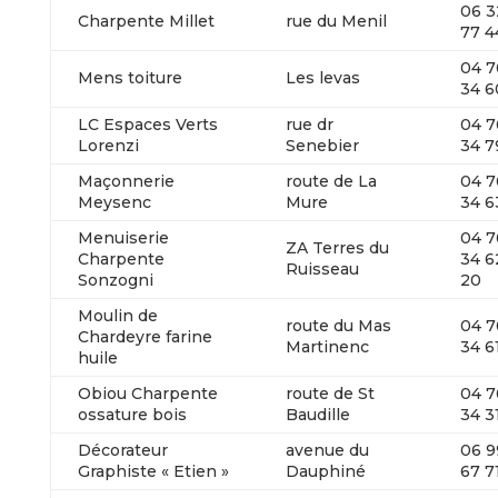
06 3
Charpente Millet
rue du Menil
77 4
04 7
Mens toiture
Les levas
34 6
LC Espaces Verts
rue dr
04 7
Lorenzi
Senebier
34 7
Maçonnerie
route de La
04 7
Meysenc
Mure
34 6
Menuiserie
04 7
ZA Terres du
Charpente
34 6
Ruisseau
Sonzogni
20
Moulin de
route du Mas
04 7
Chardeyre farine
Martinenc
34 6
huile
Obiou Charpente
route de St
04 7
ossature bois
Baudille
34 3
Décorateur
avenue du
06 9
Graphiste « Etien »
Dauphiné
67 7