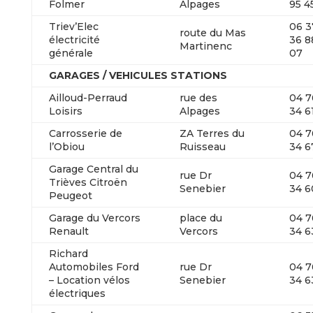
Folmer
Alpages
95 4
Triev’Elec
06 3
route du Mas
électricité
36 8
Martinenc
générale
07
GARAGES /
VEHICULES STATIONS
Ailloud-Perraud
rue des
04 7
Loisirs
Alpages
34 6
Carrosserie de
ZA Terres du
04 7
l’Obiou
Ruisseau
34 6
Garage Central du
rue Dr
04 7
Trièves Citroën
Senebier
34 6
Peugeot
Garage du Vercors
place du
04 7
Renault
Vercors
34 6
Richard
Automobiles Ford
rue Dr
04 7
– Location vélos
Senebier
34 6
électriques