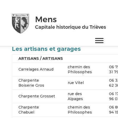
Les artisans et garages
ARTISANS /
ARTISANS
chemin des
06 7
Carrelages Arnaud
Philosophes
31 7
Charpente
06 3
rue Vitel
Boiserie Gros
62 3
rue des
06 1
Charpente Grosset
Alpages
96 0
Charpente
chemin des
06 8
Chabuel
Philosophes
94 1