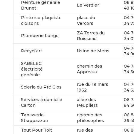
Peinture générale
06 8
Le Verdier
Brunet
48 1
Pinto iso plaquiste
place du
04 7
cloisons
Vercors
34 7
ZA Terres du
04 7
Plomberie Longo
Ruisseau
34 0
04 7
Recycl’art
Usine de Mens
34 9
SABELEC
chemin des
04 7
électricité
Appreaux
34 3
générale
rue du 19 mars
04 7
Scierie du Pré Clos
1962
34 6
Services à domicile
allée des
06 7
Carton
Peupliers
84 3
Tapisserie
chemin des
06 8
Strappazzon
philosophes
36 4
Tout Pour Toit
rue des
06 8