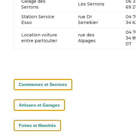
Garage des
06 3
Les Serrons
Serrons
69 2
Station Service
rue Dr
04 7
Esso
Senebier
34 6
04 7
Location voiture
rue des
34 8
entre particulier
Alpages
07
Commerces et Services
Artisans et Garages
Foires et Marchés