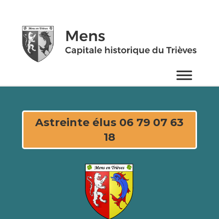
Astreinte élus 06 79 07 63
18