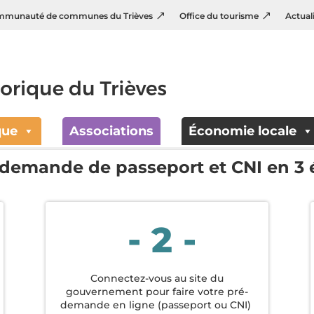
munauté de communes du Trièves
Office du tourisme
Actual
t et Carte Nationale d’Ident
que
Associations
Économie locale
 demande de passeport et CNI en 3 
- 2 -
Connectez-vous au site du
gouvernement pour faire votre pré-
demande en ligne (passeport ou CNI)