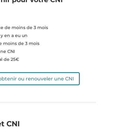
ce de moins de 3 mois
 y en a eu un
de moins de 3 mois
nne CNI
al de 25€
 obtenir ou renouveler une CNI
t CNI