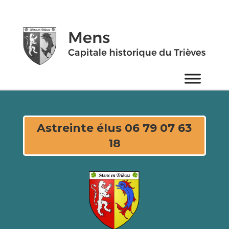
Astreinte élus 06 79 07 63
18