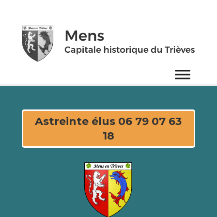
Astreinte élus 06 79 07 63
18