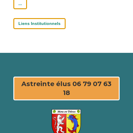
...
Liens Institutionnels
Astreinte élus 06 79 07 63
18