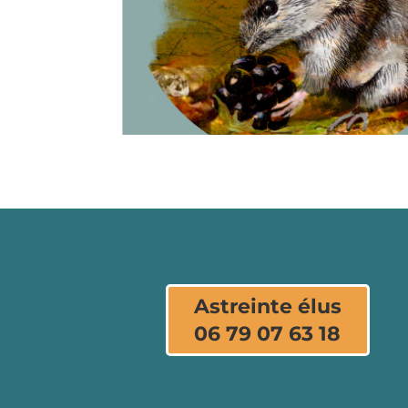
Astreinte élus
06 79 07 63 18