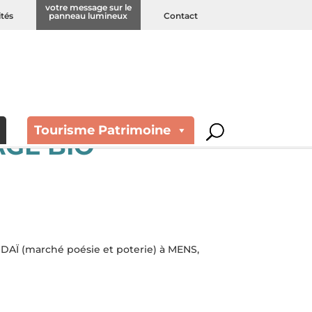
votre message sur le
ités
panneau lumineux
Contact
Tourisme Patrimoine
AGE BIO
h
AÏ (marché poésie et poterie) à MENS,