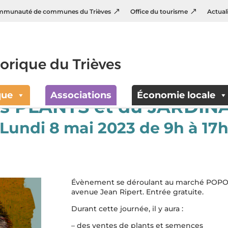
munauté de communes du Trièves
Office du tourisme
Actual
que
Associations
Économie locale
es PLANTS et du JARDIN
Lundi 8 mai 2023 de 9h à 17
Évènement se déroulant au marché POPOD
avenue Jean Ripert. Entrée gratuite.
Durant cette journée, il y aura :
– des ventes de plants et semences