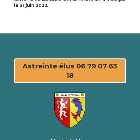
le 21 juin 2022
.
Astreinte élus 06 79 07 63
18